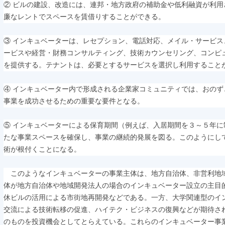
② ビルの建設、改造には、連邦・地方政府の補助金や低利融資が利
廉なレントでスペースを賃借りすることができる。
③ インキュベーターは、レセプション、電話対応、メイル・サービ
ービスや経営・財務コンサルティング、技術カウンセリング、コンピ
を提供する。テナントは、必要とするサービスを選択し利用すること
④ インキュベーター内で形成される企業家コミュニティでは、おの
事業を成功させるための重要な要件となる。
⑤ インキュベーターによる保育期間（例えば、入居期間を３～５年
たな事業スペースを確保し、事業の継続的発展を図る。このようにし
術が根付くことになる。
このようなインキュベーターの事業主体は、地方自治体、非営利地
体が地方自治体や地域開発法人の場合のインキュベーター設立の主目
休ビルの活用による市街地再開発などである。一方、大学関連型のイ
交流による技術転移の促進、ハイテク・ビジネスの復興などが期待さ
のものを投資機会としてとらえている。これらのインキュベーター事