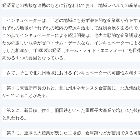
経済界との密接な連携のもとに行なわれており、地域レベルでの産業
インキュベーターは、「どの地域にも必ず潜在的な企業家が存在す
れぞれの地域がそれぞれの域内の資源を活用して経済発展を図るので
この点でインキュベーターによる経済開発は、他力本願的な企業誘致
ための激しい競争がゼロ・サム・ゲームなら、インキュベーターによ
うした相違が、”自家製の経済（ホーム・メイド・エコノミー）”を目
高める１つの要因となっている。
さて、そこで北九州地域におけるインキュベーターの可能性を考え
第１に末吉新市長のもと、北九州ルネサンスを合言葉に、北九州経
がっていることがある。
第２に、新日鉄、住金、旧国鉄といった重厚長大産業で培われた技
と思われる。
第３に、重厚長大産業が残した工場跡、倉庫跡などが使用できる可