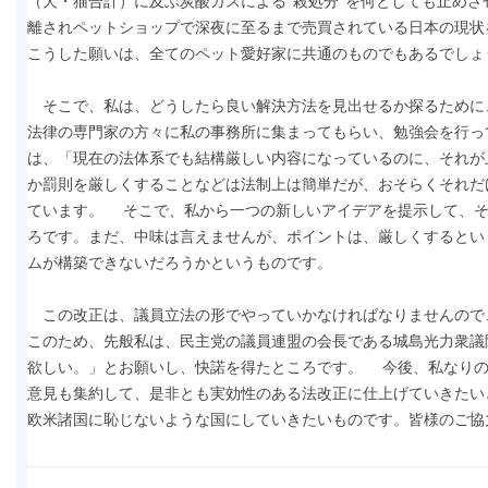
（犬・猫合計）に及ぶ炭酸ガスによる“殺処分”を何としても止め
離されペットショップで深夜に至るまで売買されている日本の現状
こうした願いは、全てのペット愛好家に共通のものでもあるでしょ
そこで、私は、どうしたら良い解決方法を見出せるか探るために
法律の専門家の方々に私の事務所に集まってもらい、勉強会を行っ
は、「現在の法体系でも結構厳しい内容になっているのに、それが
か罰則を厳しくすることなどは法制上は簡単だが、おそらくそれだ
ています。 そこで、私から一つの新しいアイデアを提示して、そ
ろです。まだ、中味は言えませんが、ポイントは、厳しくするとい
ムが構築できないだろうかというものです。
この改正は、議員立法の形でやっていかなければなりませんので
このため、先般私は、民主党の議員連盟の会長である城島光力衆議
欲しい。」とお願いし、快諾を得たところです。 今後、私なりの
意見も集約して、是非とも実効性のある法改正に仕上げていきたい
欧米諸国に恥じないような国にしていきたいものです。皆様のご協