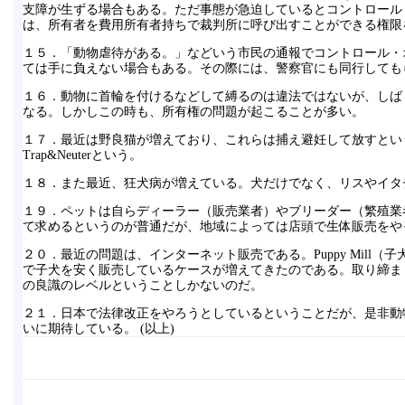
支障が生ずる場合もある。ただ事態が急迫しているとコントロール
は、所有者を費用所有者持ちで裁判所に呼び出すことができる権限
１５．「動物虐待がある。」などいう市民の通報でコントロール・
ては手に負えない場合もある。その際には、警察官にも同行しても
１６．動物に首輪を付けるなどして縛るのは違法ではないが、しば
なる。しかしこの時も、所有権の問題が起こることが多い。
１７．最近は野良猫が増えており、これらは捕え避妊して放すとい
Trap&Neuterという。
１８．また最近、狂犬病が増えている。犬だけでなく、リスやイタ
１９．ペットは自らディーラー（販売業者）やブリーダー（繁殖業
て求めるというのが普通だが、地域によっては店頭で生体販売をや
２０．最近の問題は、インターネット販売である。Puppy Mill
で子犬を安く販売しているケースが増えてきたのである。取り締ま
の良識のレベルということしかないのだ。
２１．日本で法律改正をやろうとしているということだが、是非動
いに期待している。 (以上)