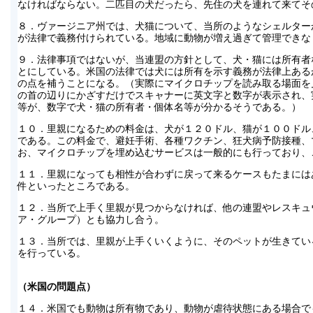
なければならない。二匹目の犬だったら、先住の犬を連れて来てそ
８．ヴァージニア州では、犬猫について、当所のようなシェルター
が法律で義務付けられている。地域に動物が増え過ぎて管理できな
９．法律事項ではないが、当連盟の方針として、犬・猫には所有者
とにしている。米国の法律では犬には所有を示す義務が法律上ある
の点を補うことになる。（実際にマイクロチップを読み取る場面を
の首の辺りにかざすだけでスキャナーに英文字と数字が表示され、
等が、数字で犬・猫の所有者・個体名等が分かるそうである。）
１０．里親になるための料金は、犬が１２０ドル、猫が１００ドル
である。この料金で、避妊手術、各種ワクチン、狂犬病予防接種、
お、マイクロチップを埋め込むサービスは一般的にも行っており、
１１．里親になっても相性が合わずに戻って来るケースもたまには
件といったところである。
１２．当所で上手く里親が見つからなければ、他の連盟やレスキュ
ア・グループ）とも協力し合う。
１３．当所では、里親が上手くいくように、そのペットが生きてい
を行っている。
（米国の問題点）
１４．米国でも動物は所有物であり、動物が虐待状態にある場合で