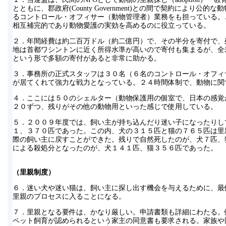
とともに、郡政府(County Government)との間で契約により
るコントロール・オフィサー（動物管理者）業務をも担っている。
相互補完的であり動物愛護の実効を高めるのに役立っている。
２．年間経費は約二百万ドル（約二億円）で、その半分を寄付で、
地は首都ワシントンに近く所得水準が高いので寄付も集まるが、全
という形で多額の寄付があると非常に助かる。
３．事務所の正式スタッフは３０名（６名のコントロール・オフィ
が居てくれて強力な戦力となっている。２４時間体制で、動物に関
４．ここには５０のシェルター（動物保護用の個室で、日本の感覚
２０ずつ、残りがその他の動物用といった感じで使用している。
５．２００９年度では、飼い主が持ち込んだり迷い子になったりし
１、３７０匹であった。この内、犬の３１５匹と猫の７６５匹は里
際の飼い主に戻すことができた。残りで自然死したのが、犬７匹、
による殺処分となったのが、犬１４１匹、猫３５６匹であった。
（里親制度）
６．迷い犬や迷い猫は、飼い主に探し出す機会を与えるために、最
里親のプロセスに入ることになる。
７．里親となる要件は、かなり厳しい。申請書類も詳細にわたる。
ペット飼育が認められるという家主の同意書も要求される。家族や