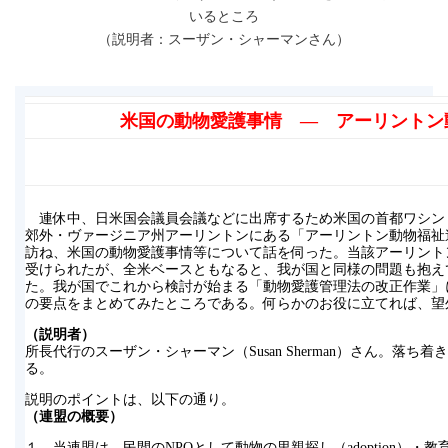
いるところ
（説明者：スーザン・シャーマンさん）
米国の動物愛護事情 ― アーリントン
連休中、日米国会議員会議などに出席するため米国の首都ワシン
郊外・ヴァージニア州アーリントンにある「アーリントン動物福祉連盟（The Anima
訪ね、米国の動物愛護事情等について話を伺った。当該アーリント
受けられたが、全米ベースともなると、我が国と同様の問題も抱え
た。我が国でこれから検討が始まる「動物愛護管理法の改正作業」
の要点をまとめてみたところである。何らかのお役に立てれば、望
（説明者）
所長代行のスーザン・シャーマン（Susan Sherman）さん。落
る。
説明のポイントは、以下の通り。
（連盟の概要）
１．当連盟は、民間のNPOとして動物の里親探し（adoption）