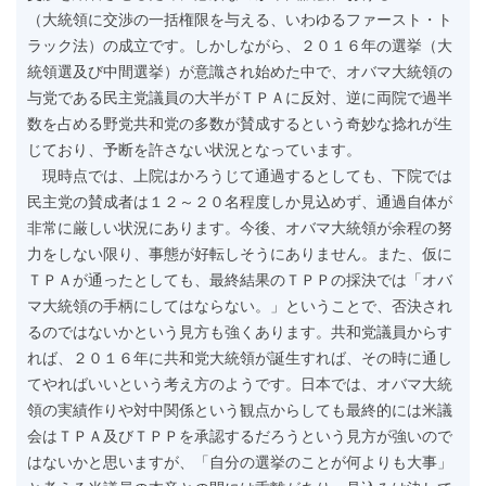
（大統領に交渉の一括権限を与える、いわゆるファースト・ト
ラック法）の成立です。しかしながら、２０１６年の選挙（大
統領選及び中間選挙）が意識され始めた中で、オバマ大統領の
与党である民主党議員の大半がＴＰＡに反対、逆に両院で過半
数を占める野党共和党の多数が賛成するという奇妙な捻れが生
じており、予断を許さない状況となっています。
現時点では、上院はかろうじて通過するとしても、下院では
民主党の賛成者は１２～２０名程度しか見込めず、通過自体が
非常に厳しい状況にあります。今後、オバマ大統領が余程の努
力をしない限り、事態が好転しそうにありません。また、仮に
ＴＰＡが通ったとしても、最終結果のＴＰＰの採決では「オバ
マ大統領の手柄にしてはならない。」ということで、否決され
るのではないかという見方も強くあります。共和党議員からす
れば、２０１６年に共和党大統領が誕生すれば、その時に通し
てやればいいという考え方のようです。日本では、オバマ大統
領の実績作りや対中関係という観点からしても最終的には米議
会はＴＰＡ及びＴＰＰを承認するだろうという見方が強いので
はないかと思いますが、「自分の選挙のことが何よりも大事」