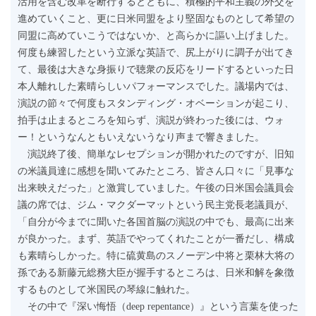
活用を含む改革を断行するとともに、積極的平和主義の外交を
進めていくこと、更に日米同盟をより堅固なものとして希望の
同盟に高めていこうではないか、と高らかに謳い上げました。
何度も練習したという立派な英語で、尻上がりに調子が出てき
て、最後は大きな身振りで聴衆の反応をリードするといった日
本人離れした素晴らしいパフォーマンスでした。議場内では、
演説の節々で何度もスタンディング・オベーションが起こり、
拍手は止まるところを知らず、演説が終わった後には、ウォ
ー！というなんともいえないうなり声まで響きました。
演説終了後、簡単なレセプションが開かれたのですが、旧知
の米議員達に感想を聞いてみたところ、皆さん口々に「見事な
出来映えだった」と激賞していました。午後の日米国会議員会
議の席では、ジム・マクダーマットという民主党長老議員が、
「自分が今までに聞いた各国首脳の演説の中でも、最高に出来
が良かった。まず、英語でやってくれたことが一番だし、構成
も素晴らしかった。特に硫黄島のスノーデン中将と栗林大将の
孫である新藤元総務大臣が握手するところは、日米和解を象徴
するものとして米国民の琴線に触れた。
その中で『深い悔悟（deep repentance）』という言葉を使った