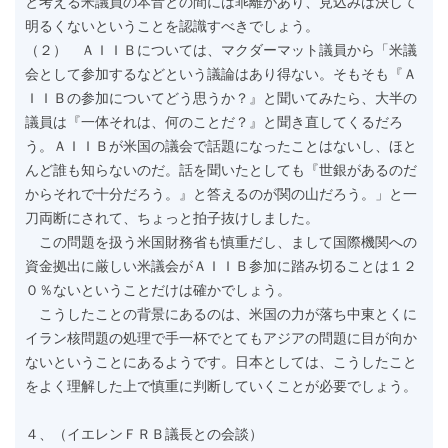
と考える米議員の本音との間には乖離があり、見込みは決して
明るくないということを認識すべきでしょう。
（２） ＡＩＩＢについては、マクダーマット議員から「米議
会として参加するなどという議論はあり得ない。そもそも『Ａ
ＩＩＢの参加についてどう思うか？』と聞いてみたら、大半の
議員は『一体それは、何のことだ？』と聞き直してくるだろ
う。ＡＩＩＢが米国の議会で話題になったことはないし、ほと
んど誰も知らないのだ。話を聞いたとしても『世銀があるのだ
からそれで十分だろう。』と答えるのが関の山だろう。」と一
刀両断にされて、ちょっと拍子抜けしました。
この問題を扱う米国財務省も慎重だし、まして国際機関への
資金拠出に厳しい米議会がＡＩＩＢ参加に踏み切ることは１２
０％ないということだけは確かでしょう。
こうしたことの背景にあるのは、米国の力が落ち中東とくに
イラン核問題の処理で手一杯でとてもアジアの問題に目が向か
ないということにあるようです。日本としては、こうしたこと
をよく理解した上で慎重に判断していくことが必要でしょう。
４、（イエレンＦＲＢ議長との会談）