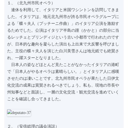
１、（北九州市民オペラ）
連休を利用して、イタリアと米国ワシントンを訪問してきま
した。イタリアは、地元北九州市が誇る市民オペラグループに
よる「蝶々夫人（プッチーニ作曲）」のイタリア公演を激励す
るためでした。公演はイタリア半島の踵（かかと）の部分に当
るレッチェとブリンディジという古い小都市で行われたのです
が、日本的な趣向を凝らした演出も上出来で大反響を呼びまし
た。主役の蝶々夫人を演じた白川美雪さんは地元紙でも絶賛さ
れ、一躍スターとなりました。
日本人の姿などほとんど見たことがなかったイタリアの港町
で「日本人がやるオペラは素晴らしい。」とイタリア人に感嘆
させたのは凄いことです。北九州市民オペラが果たした日伊文
化交流の成果は賞賛されるべきでしょう。私も、現地の市長や
州知事などと面談し、一層の文化交流・観光交流を進めていく
ことを確認し合ってきました。
２、（安倍総理の議会演説）