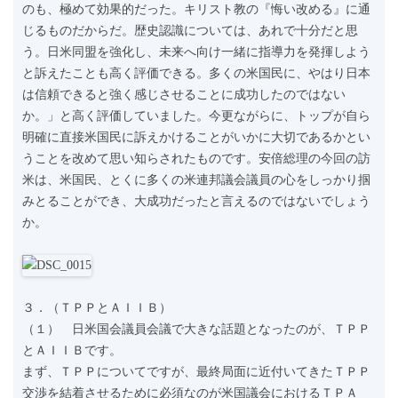
のも、極めて効果的だった。キリスト教の『悔い改める』に通
じるものだからだ。歴史認識については、あれで十分だと思
う。日米同盟を強化し、未来へ向け一緒に指導力を発揮しよう
と訴えたことも高く評価できる。多くの米国民に、やはり日本
は信頼できると強く感じさせることに成功したのではない
か。」と高く評価していました。今更ながらに、トップが自ら
明確に直接米国民に訴えかけることがいかに大切であるかとい
うことを改めて思い知らされたものです。安倍総理の今回の訪
米は、米国民、とくに多くの米連邦議会議員の心をしっかり掴
みとることができ、大成功だったと言えるのではないでしょう
か。
３．（ＴＰＰとＡＩＩＢ）
（１） 日米国会議員会議で大きな話題となったのが、ＴＰＰ
とＡＩＩＢです。
まず、ＴＰＰについてですが、最終局面に近付いてきたＴＰＰ
交渉を結着させるために必須なのが米国議会におけるＴＰＡ