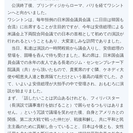
公演終了後、ブリンディジからローマ、パリを経てワシント
ンへと向かいました。
ワシントンは、毎年恒例の日米国会議員会議（二日目は韓国も
合流）に出席することが主目的ですが、今年は安倍総理による
米議会上下両院合同会議での日本の首相として初めての演説が
行われるということもあり、大変楽しみな訪問でありました。
当日、私達は演説の一時間程前から議会入りし、安倍総理の
登場を、固唾を呑んで待ち受けました。私の席は、日米国会議
員会議での永年の友人である長老のジム・センセンブレナー下
院議員（共）から頂いたもので、貴賓席のすぐ隣、ケネディ大
使や昭恵夫人達と数席隔てただけという最高の場所でした。さ
て、いよいよ安倍総理が大拍手の中で登壇され、おもむろに演
説が始まりました。
まず、「話したいことは沢山あるけれども、フィリバスター
（長演説で議事進行を妨げること）で困らせるつもりはありま
せん。」という冗談で議場を笑わせた後、自身とアメリカとの
関係、第二次大戦で戦った仲だが、戦後和解し、共に平和と民
主主義のために貢献し合っていること、日本は今後とも、女性