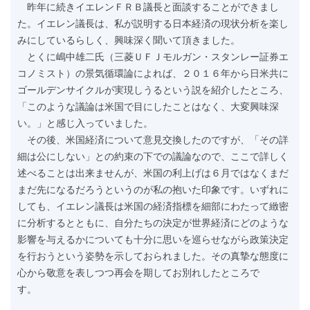
昨年に続きイエレンＦＲＢ議長と面談することができまし
た。イエレン議長は、私が説明する日本経済の現状分析を楽し
みにしているらしく、興味深く聞いて頂きました。
とくに嶋中雄二氏（三菱ＵＦＪモルガン・スタンレー証券エ
コノミスト）の景気循環論によれば、２０１６年から日米共に
ゴールデンサイクルが実現しうるという説を紹介したところ、
「このような議論は米国で目にしたことはなく、大変興味深
い。」と感じ入っていました。
その後、米国経済について意見交換したのですが、「その詳
細は公にしない」との約束の下での議論なので、ここで詳しく
述べることは出来ませんが、米国の利上げは６月ではなくまだ
まだ先になるだろうというのが私の抱いた印象です。いずれに
しても、イエレン議長は米国の経済指標を細部にわたって緻密
に分析するとともに、自分たちの決定が世界経済にどのような
影響を与えるかについても十分に思いを巡らせながら政策決定
を行おうという姿勢を示しておられました。その真摯な態度に
心から敬意を表しつつ再会を期してお別れしたところで
す。