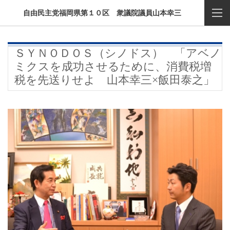
自由民主党福岡県第１０区 衆議院議員山本幸三
ＳＹＮＯＤＯＳ（シノドス） 「アベノ
ミクスを成功させるために、消費税増
税を先送りせよ 山本幸三×飯田泰之」