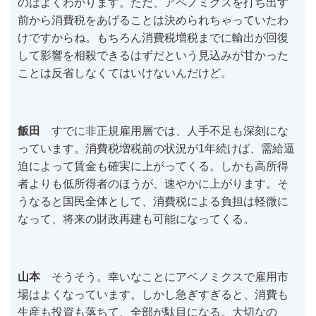
のはよくわかります。ただ、アベノミクスを打ち出す
前から消費税をあげることは決められちゃっていたわ
けですからね。もちろん消費税増税までに輸出が回復
して影響を相殺できるはずだという見込みが甘かった
ことは反省しなくてはいけないんだけど。
飯田
すでに非正規雇用層では、人手不足も深刻にな
っています。消費税増税前の状況が1年続けば、需給逼
迫によって賃金も確実に上がってくる。しかも高所得
者よりも低所得者のほうが、速やかに上がります。そ
うなると国民全体として、消費税による負担は軽微に
なって、将来の財政再建も可能になってくる。
山本
そうそう。幸いなことにアベノミクスで雇用市
場はよくなっています。しかし急ぎすぎると、消費も
生産も投資も落ちて、全部が駄目になる。大切なの