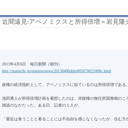
近聞遠見:アベノミクスと所得倍増＝岩見隆
2013年4月6日 毎日新聞（朝刊）
http://mainichi.jp/opinion/news/20130406ddm005070021000c.html
政権の経済指針として、アベノミクスに似ているのは所得倍増である
池田勇人が所得倍増計画を着想したのは、岸政権の無任所国務相のこ
雑談のなかだった。ある日、記者の１人が、
「最近は食うことと着ることには不自由を感じなくなったが、住む方