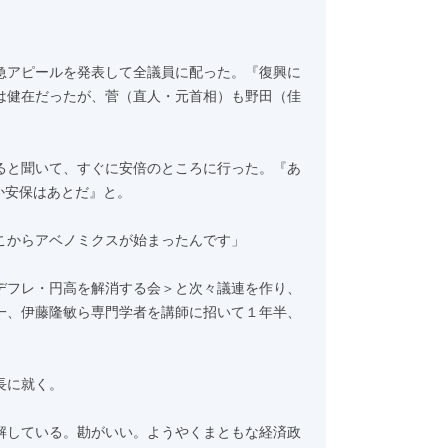
急アピールを発表して全議員に配った。『復興に
は健在だったが、菅（直人・元首相）も野田（佳
ると聞いて、すぐに安倍のところに行った。『あ
か安保はあとだ』と。
こからアベノミクスが始まったんです」
デフレ・円高を解消する会＞と次々議連を作り、
一、伊藤隆敏ら専門学者を講師に招いて１年半、
長に就く。
解している。勘がいい。ようやくまともな経済政