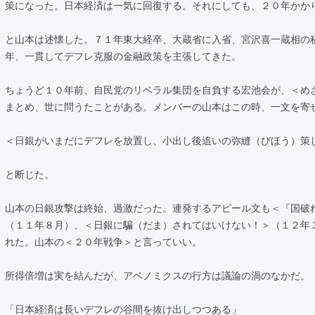
策になった。日本経済は一気に回復する。それにしても、２０年かか
と山本は述懐した。７１年東大経卒、大蔵省に入省、宮沢喜一蔵相の
年、一貫してデフレ克服の金融政策を主張してきた。
ちょうど１０年前、自民党のリベラル集団を自負する宏池会が、＜めざ
まとめ、世に問うたことがある。メンバーの山本はこの時、一文を寄
＜日銀がいまだにデフレを放置し、小出し後追いの弥縫（びほう）策
と断じた。
山本の日銀攻撃は終始、過激だった。連発するアピール文も＜『国破
（１１年８月）、＜日銀に騙（だま）されてはいけない！＞（１２年
れた。山本の＜２０年戦争＞と言っていい。
所得倍増は実を結んだが、アベノミクスの行方は議論の渦のなかだ。
「日本経済は長いデフレの谷間を抜け出しつつある」