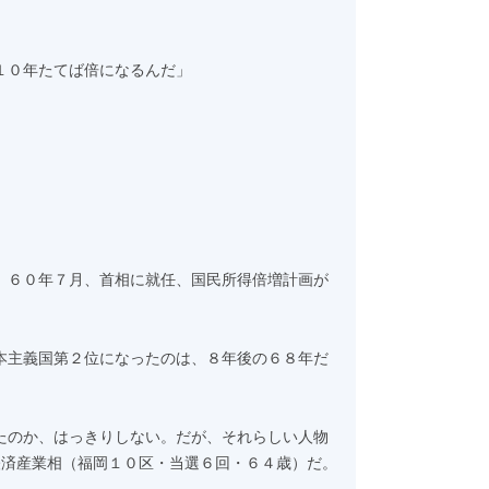
１０年たてば倍になるんだ」
。６０年７月、首相に就任、国民所得倍増計画が
本主義国第２位になったのは、８年後の６８年だ
たのか、はっきりしない。だが、それらしい人物
経済産業相（福岡１０区・当選６回・６４歳）だ。