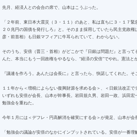
先月、経済人との会合の席で、山本はこうぶった。
「２年前、東日本大震災（３・１１）のあと、私は直ちに３・１７緊
２０兆円の国債を発行しろ』と。そのまま採用していたら民主党政権
彦・前首相）も日銀マフィアに牛耳られていて、わからない。
そのうち、安倍（晋三・首相）がどこかで『日銀は問題だ』と言って
んた、本当にもう一回政権をやるなら、“経済の安倍”でやれ。憲法と
『議連を作ろう。あんたは会長に』と言ったら、快諾してくれた。そ
１１年から＜増税によらない復興財源を求める会＞、＜日銀法改正で
いずれも安倍が会長、山本が幹事長。岩田規久男、岩田一政、浜田宏
勉強会を重ねた。
今年１月には＜デフレ・円高解消を確実にする会＞が発足、山本が会
「勉強会の議論が安倍のなかにインプットされている。安倍が一番理