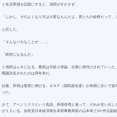
と生活実感を話題にすると、池田がすかさず、
「しかし、そのよくなり方は大変なもんだよ。君たちの給料だって、
と応じた。
「そんなバカなことが……」
「絶対になるんだ」
と池田はムキになる。最初は月給２倍論、次第に肉付けされていった
閣議決定されたのは同年末だ。
以後、所得は着実に伸びる。ＧＮＰ（国民総生産）が米国に次いで資
った。
さて、アベノミクスという造語。所得倍増と違って、だれが言い出し
が１人いる。自民党日本経済再生本部事務局長の山本幸三10+件元副