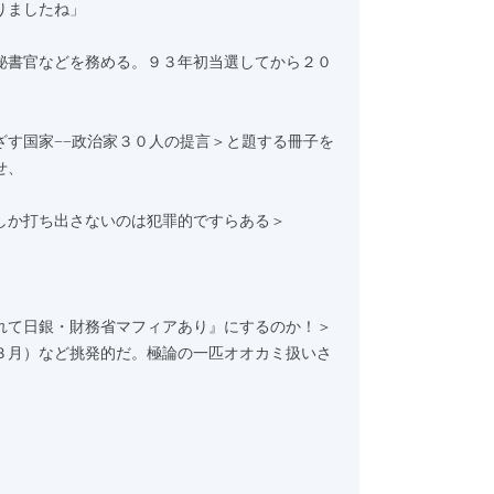
りましたね」
秘書官などを務める。９３年初当選してから２０
す国家−−政治家３０人の提言＞と題する冊子を
せ、
しか打ち出さないのは犯罪的ですらある＞
れて日銀・財務省マフィアあり』にするのか！＞
３月）など挑発的だ。極論の一匹オオカミ扱いさ